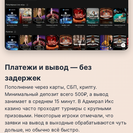
Платежи и вывод — без
задержек
Пополнение через карты, СБП, крипту.
Минимальный депозит всего 500₽, а вывод
занимает в среднем 15 минут. В Адмирал Икс
казино часто проходят турниры с крупными
призовыми. Некоторые игроки отмечали, что
заявки на вывод в выходные обрабатываются чуть
дольше, но обычно всё быстро.