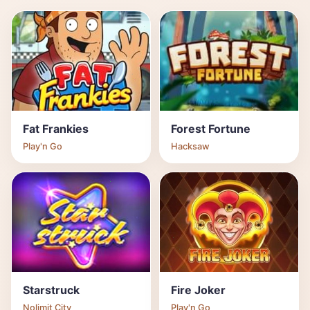
Fat Frankies
Forest Fortune
Play'n Go
Hacksaw
Starstruck
Fire Joker
Nolimit City
Play'n Go