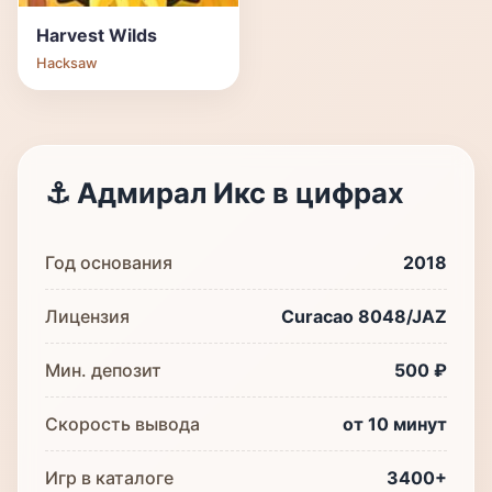
Harvest Wilds
Hacksaw
⚓️ Адмирал Икс в цифрах
Год основания
2018
Лицензия
Curacao 8048/JAZ
Мин. депозит
500 ₽
Скорость вывода
от 10 минут
Игр в каталоге
3400+