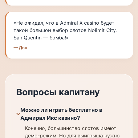
«Не ожидал, что в Admiral X casino будет
такой большой выбор слотов Nolimit City.
San Quentin — бомба!»
— Дэн
Вопросы капитану
Можно ли играть бесплатно в
Адмирал Икс казино?
Конечно, большинство слотов имеют
демо-режим. Но для выигрыша нужно