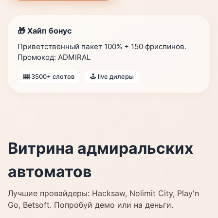
🎁 Хайп бонус
Приветственный пакет 100% + 150 фриспинов.
Промокод: ADMIRAL
🎰 3500+ слотов
🕹 live дилеры
Витрина адмиральских
автоматов
Лучшие провайдеры: Hacksaw, Nolimit City, Play'n
Go, Betsoft. Попробуй демо или на деньги.